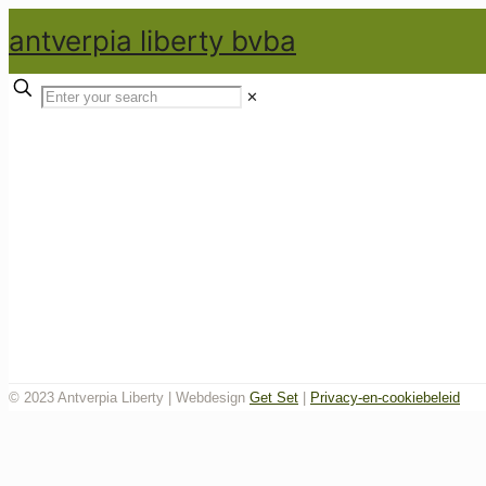
antverpia liberty bvba
✕
© 2023 Antverpia Liberty | Webdesign
Get Set
|
Privacy-en-cookiebeleid