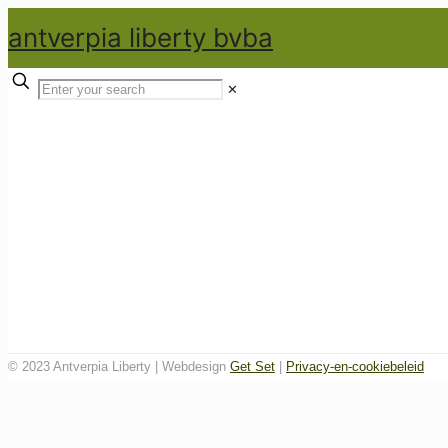
antverpia liberty bvba
✕
© 2023 Antverpia Liberty | Webdesign
Get Set
|
Privacy-en-cookiebeleid